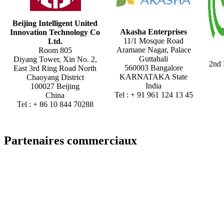
Beijing Intelligent United
Akasha Enterprises
Innovation Technology Co
11/1 Mosque Road
Ltd.
Aramane Nagar, Palace
Room 805
Guttahali
Diyang Tower, Xin No. 2,
2nd 
560003 Bangalore
East 3rd Ring Road North
KARNATAKA State
Chaoyang District
India
100027 Beijing
Tel : + 91 961 124 13 45
China
Tel : + 86 10 844 70288
Partenaires commerciaux